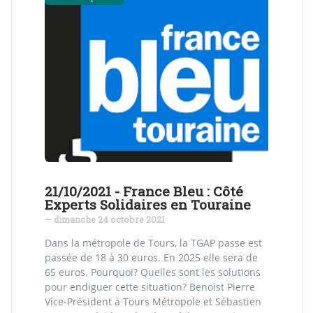
21/10/2021 - France Bleu : Côté
Experts Solidaires en Touraine
— dimanche 24 octobre 2021
Dans la métropole de Tours, la TGAP passe est
passée de 18 à 30 euros. En 2025 elle sera de
65 euros. Pourquoi? Quelles sont les solutions
pour endiguer cette situation? Benoist Pierre
Vice-Président à Tours Métropole et Sébastien