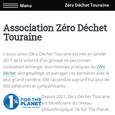
Zéro Déchet Touraine
Menu
Association Zéro Déchet
Touraine
L’association Zéro Déchet Touraine est née en Janvier
2017 de la volonté d’un groupe de personnes
souhaitant échanger leurs bonnes pratiques du
Zéro
Déchet
, zéro gaspillage
, et partager ces dernières avec le
plus grand nombre. Elle rassemble aujourd'hui plus de
900 adhérents et sympathisants.
Depuis 2021, Zéro Déchet Touraine
est bénéficiaire du réseau
philanthropique 1% For The Planet.