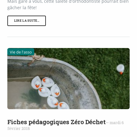
Mais gare à vous, cette saleté d'orthodontiste pourrait bien
gâcher la fête!
LIRE LA SUITE…
Vie de l'asso
Fiches pédagogiques Zéro Déchet
— mardi 6
février 2018