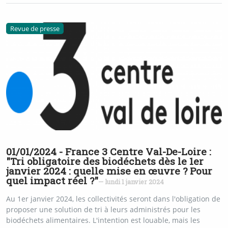
Revue de presse
01/01/2024 - France 3 Centre Val-De-Loire :
"Tri obligatoire des biodéchets dès le 1er
janvier 2024 : quelle mise en œuvre ? Pour
quel impact réel ?"
— lundi 1 janvier 2024
Au 1er janvier 2024, les collectivités seront dans l'obligation de
proposer une solution de tri à leurs administrés pour les
biodéchets alimentaires. L'intention est louable, mais les